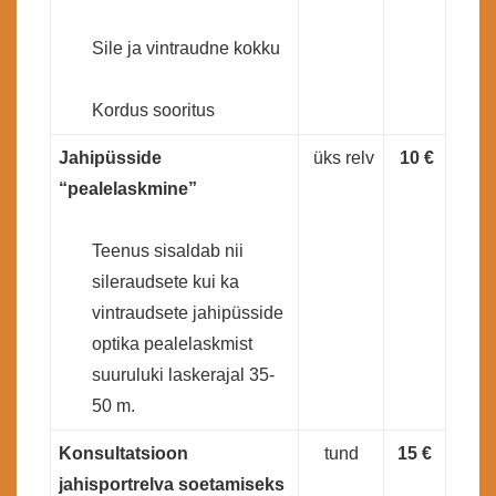
Sile ja vintraudne kokku
Kordus sooritus
Jahipüsside
üks relv
10 €
“pealelaskmine”
Teenus sisaldab nii
sileraudsete kui ka
vintraudsete jahipüsside
optika pealelaskmist
suuruluki laskerajal 35-
50 m.
Konsultatsioon
tund
15 €
jahisportrelva soetamiseks