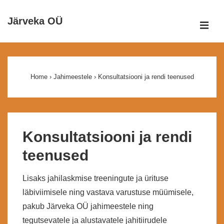
↓
Järveka OÜ
Otse
ME
põhisisu
Peamine
juurde
navigatsioon
Home
›
Jahimeestele
›
Konsultatsiooni ja rendi teenused
Konsultatsiooni ja rendi
teenused
Lisaks jahilaskmise treeningute ja ürituse
läbiviimisele ning vastava varustuse müümisele,
pakub Järveka OÜ jahimeestele ning
tegutsevatele ja alustavatele jahitiirudele