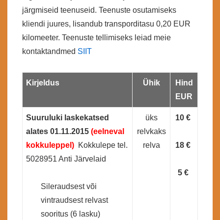
järgmiseid teenuseid. Teenuste osutamiseks
kliendi juures, lisandub transporditasu 0,20 EUR
kilomeeter. Teenuste tellimiseks leiad meie
kontaktandmed
SIIT
Kirjeldus
Ühik
Hind
EUR
Suuruluki laskekatsed
üks
10 €
alates 01.11.2015
(eelneval
relvkaks
kokkuleppel)
Kokkulepe tel.
relva
18 €
5028951 Anti Järvelaid
5 €
Sileraudsest või
vintraudsest relvast
sooritus (6 lasku)