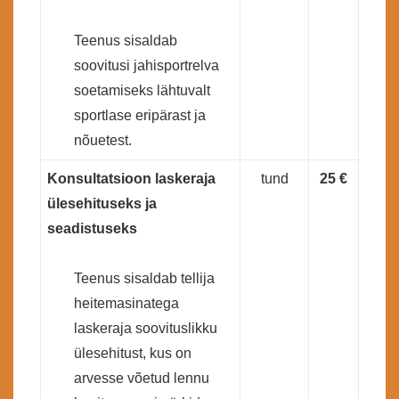
Teenus sisaldab
soovitusi jahisportrelva
soetamiseks lähtuvalt
sportlase eripärast ja
nõuetest.
Konsultatsioon laskeraja
tund
25 €
ülesehituseks ja
seadistuseks
Teenus sisaldab tellija
heitemasinatega
laskeraja soovituslikku
ülesehitust, kus on
arvesse võetud lennu