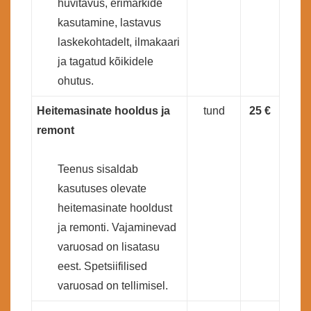
huvitavus, erimärkide
kasutamine, lastavus
laskekohtadelt, ilmakaari
ja tagatud kõikidele
ohutus.
Heitemasinate hooldus ja
tund
25 €
remont
Teenus sisaldab
kasutuses olevate
heitemasinate hooldust
ja remonti. Vajaminevad
varuosad on lisatasu
eest. Spetsiifilised
varuosad on tellimisel.