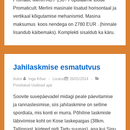
Promaticult. Merlini masinale lisatud horisontaal ja
vertikaal kõigutamise mehanismid. Masina
maksumus koos nendega on 2780 EUR . (hinnale
lisandub käibemaks). Komplekti sisaldub ka käru.
Jahilaskmise esmatutvus
Autor
Inga Kõue
Lisatud
26/01/2014
Postitatud
Uudised
ajal
Soovite suvepäevadel midagi peale päevitamise
ja rannaslesimise, siis jahilaskmine on selline
spordiala, mis konti ei murra. Põhiline laskmiste
läbiviimise koht on Kose laskepaigas (38km.
Tallinnast, kiirteed pidi Tartu suunas), aga kui Sinu