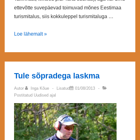
ettevõtte suvepäevad toimuvad mõnes Eestimaa
turismitalus, siis kokkuleppel turismitaluga …
Jahilaskmise
Loe lähemalt »
esmatutvus
Tule sõpradega laskma
Autor
Inga Kõue
Lisatud
01/08/2013
Postitatud
Uudised
ajal