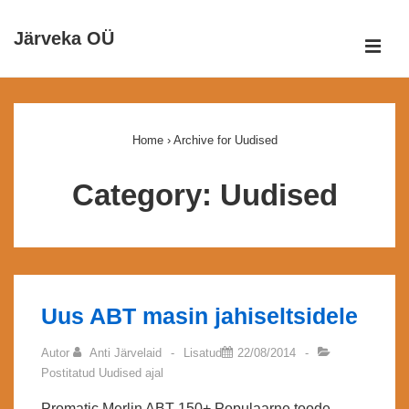
↓
Järveka OÜ
Otse
ME
põhisisu
Peamine
juurde
navigatsioon
Home
›
Archive for Uudised
Category:
Uudised
Uus ABT masin jahiseltsidele
Autor
Anti Järvelaid
Lisatud
22/08/2014
Postitatud
Uudised
ajal
Promatic Merlin ABT 150+ Populaarne toode