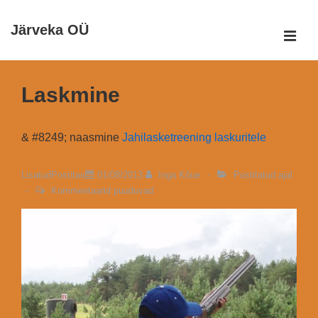
↓
Järveka OÜ
Otse
ME
põhisisu
Peamine
juurde
navigatsioon
Laskmine
& #8249; naasmine
Jahilasketreening laskuritele
LisatudPostitas
01/08/2013
Inga Kõue
Postitatud ajal
Kommentaarid puuduvad