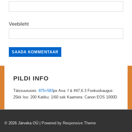
Veebileht
PILDI INFO
Täissuuruses:
875×583
px
Ava: f & #47;6.3
Fookuskaugus:
25kk
Iso: 200
Katiku: 1/60 sek
Kaamera: Canon EOS 1000D
© 2026
Järveka OÜ
| Powered by Responsive Theme