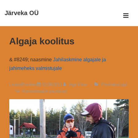
↓
Järveka OÜ
Otse
ME
põhisisu
Peamine
juurde
navigatsioon
Algaja koolitus
& #8249; naasmine
Jahilaskmine algajale ja
jahimeheks valmistujale
LisatudPostitas
01/08/2013
Inga Kõue
Postitatud ajal
Kommentaarid puuduvad