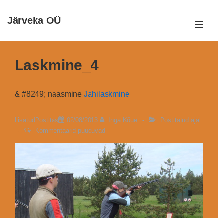
↓
Järveka OÜ
Otse
ME
põhisisu
Peamine
juurde
navigatsioon
Laskmine_4
& #8249; naasmine
Jahilaskmine
LisatudPostitas
02/08/2013
Inga Kõue
Postitatud ajal
Kommentaarid puuduvad